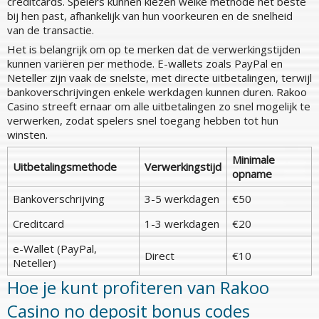
creditcards. Spelers kunnen kiezen welke methode het beste
bij hen past, afhankelijk van hun voorkeuren en de snelheid
van de transactie.
Het is belangrijk om op te merken dat de verwerkingstijden
kunnen variëren per methode. E-wallets zoals PayPal en
Neteller zijn vaak de snelste, met directe uitbetalingen, terwijl
bankoverschrijvingen enkele werkdagen kunnen duren. Rakoo
Casino streeft ernaar om alle uitbetalingen zo snel mogelijk te
verwerken, zodat spelers snel toegang hebben tot hun
winsten.
Minimale
Uitbetalingsmethode
Verwerkingstijd
opname
Bankoverschrijving
3-5 werkdagen
€50
Creditcard
1-3 werkdagen
€20
e-Wallet (PayPal,
Direct
€10
Neteller)
Hoe je kunt profiteren van Rakoo
Casino no deposit bonus codes