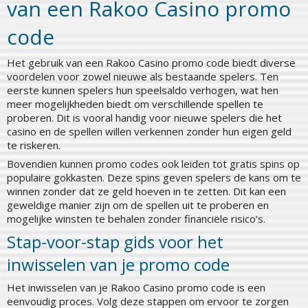
van een Rakoo Casino promo
code
Het gebruik van een Rakoo Casino promo code biedt diverse
voordelen voor zowel nieuwe als bestaande spelers. Ten
eerste kunnen spelers hun speelsaldo verhogen, wat hen
meer mogelijkheden biedt om verschillende spellen te
proberen. Dit is vooral handig voor nieuwe spelers die het
casino en de spellen willen verkennen zonder hun eigen geld
te riskeren.
Bovendien kunnen promo codes ook leiden tot gratis spins op
populaire gokkasten. Deze spins geven spelers de kans om te
winnen zonder dat ze geld hoeven in te zetten. Dit kan een
geweldige manier zijn om de spellen uit te proberen en
mogelijke winsten te behalen zonder financiële risico’s.
Stap-voor-stap gids voor het
inwisselen van je promo code
Het inwisselen van je Rakoo Casino promo code is een
eenvoudig proces. Volg deze stappen om ervoor te zorgen