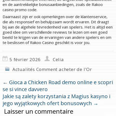
en de aantrekkelijke bonusaanbiedingen, zoals de Rakoo
casino promo code.
Daarnaast zijn er ook opmerkingen over de klantenservice,
die als responsief en behulpzaam wordt ervaren. Dit draagt
bij aan de algehele tevredenheid van spelers. Het is altijd een
goed idee om verschillende reviews te lezen om een goed
beeld te krijgen van de ervaringen van andere spelers en om
te beslissen of Rakoo Casino geschikt is voor jou.
5 février 2026
Celia
Actualités Comment acheter de l'Or
←
Gioca a Chicken Road demo online e scopri
se si vince davvero
Jakie są zalety korzystania z Magius kasyno i
jego wyjątkowych ofert bonusowych
→
Laisser un commentaire