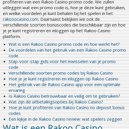
profiteren van een Rakoo Casino promo code. We zullen
uitleggen wat een promo code is, hoe je deze kunt gebruiken,
en welke voordelen je kunt behalen bij het spelen in het
rakooocasino.com
. Daarnaast bekijken we ook de
verschillende soorten bonuscodes die beschikbaar zijn en hoe
je je kunt registreren en inloggen op het Rakoo Casino
platform.
Wat is een Rakoo Casino promo code en hoe werkt het?
De voordelen van het gebruik van een Rakoo Casino promo
code
Stap-voor-stap gids voor het inwisselen van je promo
code
Verschillende soorten promo codes bij Rakoo Casino
Hoe je je kunt registreren en inloggen op Rakoo Casino
Het gebruik van de Rakoo Casino app voor een optimale
ervaring
Is Rakoo Casino betrouwbaar en veilig om te gebruiken?
Wat zijn de uitbetalingsopties bij Rakoo Casino?
Hoe je kunt profiteren van Rakoo Casino no deposit bonus
codes
Een kijkje in de Rakoo Casino review: wat spelers zeggen
Wat is een Rakoo Casino