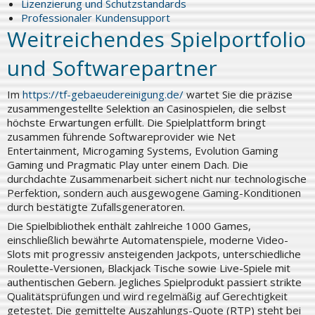
Lizenzierung und Schutzstandards
Professionaler Kundensupport
Weitreichendes Spielportfolio
und Softwarepartner
Im
https://tf-gebaeudereinigung.de/
wartet Sie die präzise
zusammengestellte Selektion an Casinospielen, die selbst
höchste Erwartungen erfüllt. Die Spielplattform bringt
zusammen führende Softwareprovider wie Net
Entertainment, Microgaming Systems, Evolution Gaming
Gaming und Pragmatic Play unter einem Dach. Die
durchdachte Zusammenarbeit sichert nicht nur technologische
Perfektion, sondern auch ausgewogene Gaming-Konditionen
durch bestätigte Zufallsgeneratoren.
Die Spielbibliothek enthält zahlreiche 1000 Games,
einschließlich bewährte Automatenspiele, moderne Video-
Slots mit progressiv ansteigenden Jackpots, unterschiedliche
Roulette-Versionen, Blackjack Tische sowie Live-Spiele mit
authentischen Gebern. Jegliches Spielprodukt passiert strikte
Qualitätsprüfungen und wird regelmäßig auf Gerechtigkeit
getestet. Die gemittelte Auszahlungs-Quote (RTP) steht bei