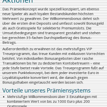
Das Prämienkonzept wurde speziell konzipiert, um ebenso
neue Spieler als auch loyalen Bestandskunden höchsten
Mehrwert zu gewähren. Der Willkommensbonus dehnt sich
über die ersten drei Deposits und umfasst sowohl Bonusgeld
als auch Gratisspiele für selektierte Premiumslots. Die
Umsatzbedingungen sind transparent gestaltet und stehen
bei gerechten 35-fachen Durchspielbetrag des Bonus-
Betrags.
Außerordentlich zu erwähnen ist das mehrstufiges VIP
Treueprogramm, das treue Kunden mit exklusiven Vorrechten
belohnt. Von individuellen Bonusangeboten über rasche
Transaktionen bis hin zu dedizierten Kontobetreuern – eine
jede Stufe bietet reale Vorteile. Das Treueprogramm fußt auf
unserem Punktekonzept, bei dem jeder investierte Euro in
Loyalitätspunkte konvertiert wird, die danach gegen
Bonusguthaben eingetauscht werden lassen sich.
Vorteile unseres Prämiensystems
Mehrstufige Willkommensboni über 3 Einzahlungen mit
kombiniertem Wert von bis zu 1000 Euro plus 200
Gratisspiele