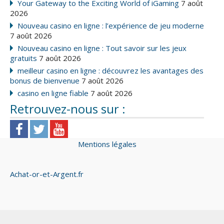
Your Gateway to the Exciting World of iGaming
7 août
2026
Nouveau casino en ligne : l’expérience de jeu moderne
7 août 2026
Nouveau casino en ligne : Tout savoir sur les jeux
gratuits
7 août 2026
meilleur casino en ligne : découvrez les avantages des
bonus de bienvenue
7 août 2026
casino en ligne fiable
7 août 2026
Retrouvez-nous sur :
Mentions légales
Achat-or-et-Argent.fr