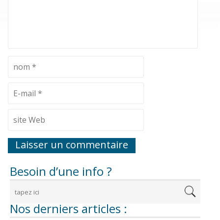
Besoin d’une info ?
Nos derniers articles :