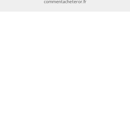
commentacheteror.fr