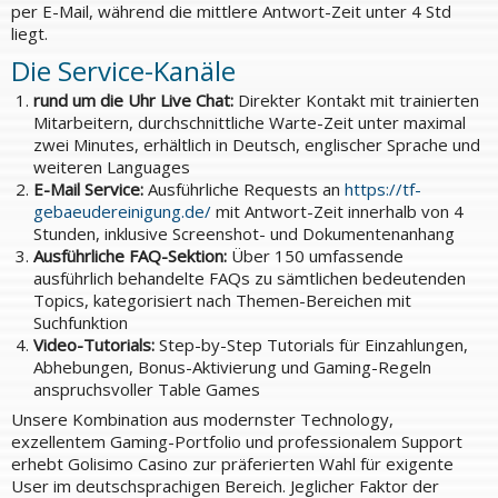
per E-Mail, während die mittlere Antwort-Zeit unter 4 Std
liegt.
Die Service-Kanäle
rund um die Uhr Live Chat:
Direkter Kontakt mit trainierten
Mitarbeitern, durchschnittliche Warte-Zeit unter maximal
zwei Minutes, erhältlich in Deutsch, englischer Sprache und
weiteren Languages
E-Mail Service:
Ausführliche Requests an
https://tf-
gebaeudereinigung.de/
mit Antwort-Zeit innerhalb von 4
Stunden, inklusive Screenshot- und Dokumentenanhang
Ausführliche FAQ-Sektion:
Über 150 umfassende
ausführlich behandelte FAQs zu sämtlichen bedeutenden
Topics, kategorisiert nach Themen-Bereichen mit
Suchfunktion
Video-Tutorials:
Step-by-Step Tutorials für Einzahlungen,
Abhebungen, Bonus-Aktivierung und Gaming-Regeln
anspruchsvoller Table Games
Unsere Kombination aus modernster Technology,
exzellentem Gaming-Portfolio und professionalem Support
erhebt Golisimo Casino zur präferierten Wahl für exigente
User im deutschsprachigen Bereich. Jeglicher Faktor der