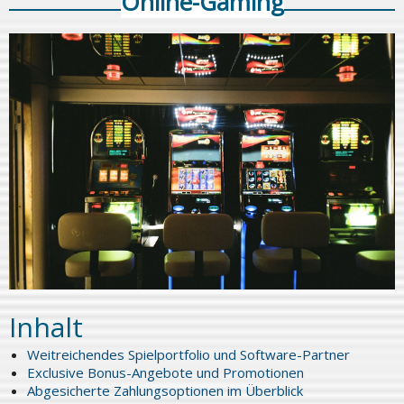
Online-Gaming
Inhalt
Weitreichendes Spielportfolio und Software-Partner
Exclusive Bonus-Angebote und Promotionen
Abgesicherte Zahlungsoptionen im Überblick