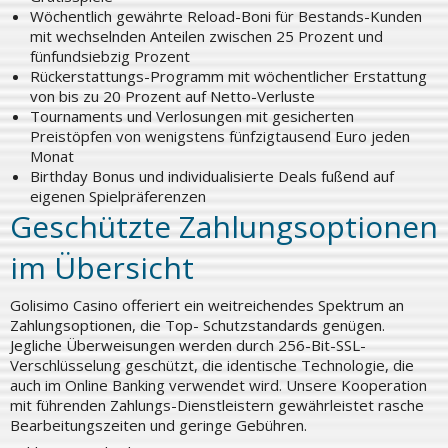
Wöchentlich gewährte Reload-Boni für Bestands-Kunden
mit wechselnden Anteilen zwischen 25 Prozent und
fünfundsiebzig Prozent
Rückerstattungs-Programm mit wöchentlicher Erstattung
von bis zu 20 Prozent auf Netto-Verluste
Tournaments und Verlosungen mit gesicherten
Preistöpfen von wenigstens fünfzigtausend Euro jeden
Monat
Birthday Bonus und individualisierte Deals fußend auf
eigenen Spielpräferenzen
Geschützte Zahlungsoptionen
im Übersicht
Golisimo Casino offeriert ein weitreichendes Spektrum an
Zahlungsoptionen, die Top- Schutzstandards genügen.
Jegliche Überweisungen werden durch 256-Bit-SSL-
Verschlüsselung geschützt, die identische Technologie, die
auch im Online Banking verwendet wird. Unsere Kooperation
mit führenden Zahlungs-Dienstleistern gewährleistet rasche
Bearbeitungszeiten und geringe Gebühren.