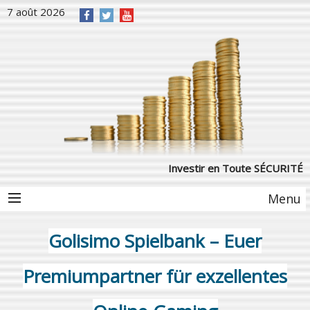
7 août 2026
Investir en Toute SÉCURITÉ
Menu
Golisimo Spielbank – Euer
Premiumpartner für exzellentes