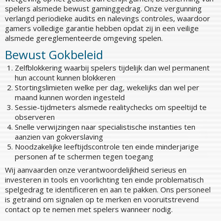
spelers alsmede bewust gaminggedrag. Onze vergunning
verlangd periodieke audits en nalevings controles, waardoor
gamers volledige garantie hebben opdat zij in een veilige
alsmede gereglementeerde omgeving spelen.
Bewust Gokbeleid
Zelfblokkering waarbij spelers tijdelijk dan wel permanent
hun account kunnen blokkeren
Stortingslimieten welke per dag, wekelijks dan wel per
maand kunnen worden ingesteld
Sessie-tijdmeters alsmede realitychecks om speeltijd te
observeren
Snelle verwijzingen naar specialistische instanties ten
aanzien van gokverslaving
Noodzakelijke leeftijdscontrole ten einde minderjarige
personen af te schermen tegen toegang
Wij aanvaarden onze verantwoordelijkheid serieus en
investeren in tools en voorlichting ten einde problematisch
spelgedrag te identificeren en aan te pakken. Ons personeel
is getraind om signalen op te merken en vooruitstrevend
contact op te nemen met spelers wanneer nodig.