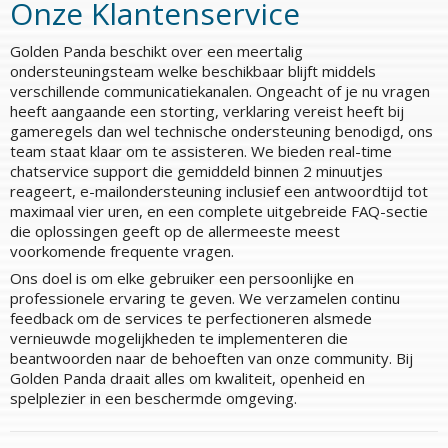
Onze Klantenservice
Golden Panda beschikt over een meertalig
ondersteuningsteam welke beschikbaar blijft middels
verschillende communicatiekanalen. Ongeacht of je nu vragen
heeft aangaande een storting, verklaring vereist heeft bij
gameregels dan wel technische ondersteuning benodigd, ons
team staat klaar om te assisteren. We bieden real-time
chatservice support die gemiddeld binnen 2 minuutjes
reageert, e-mailondersteuning inclusief een antwoordtijd tot
maximaal vier uren, en een complete uitgebreide FAQ-sectie
die oplossingen geeft op de allermeeste meest
voorkomende frequente vragen.
Ons doel is om elke gebruiker een persoonlijke en
professionele ervaring te geven. We verzamelen continu
feedback om de services te perfectioneren alsmede
vernieuwde mogelijkheden te implementeren die
beantwoorden naar de behoeften van onze community. Bij
Golden Panda draait alles om kwaliteit, openheid en
spelplezier in een beschermde omgeving.