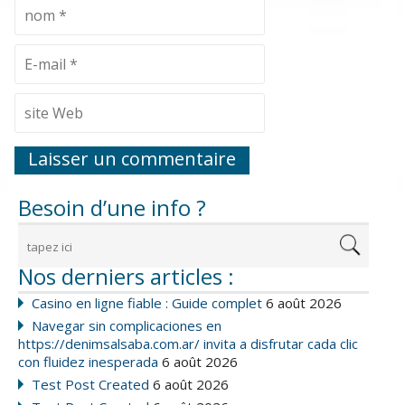
Besoin d’une info ?
Nos derniers articles :
Casino en ligne fiable : Guide complet
6 août 2026
Navegar sin complicaciones en
https://denimsalsaba.com.ar/ invita a disfrutar cada clic
con fluidez inesperada
6 août 2026
Test Post Created
6 août 2026