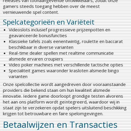
releases van toonaangevende ontwikkelaars, zodat onze
gamers steeds toegang hebben over de meest
vernieuwende spel content.
Spelcategorieën en Variëteit
Videoslots inclusief progressieve prijzenpotten en
geavanceerde bonusfuncties
Klassieke tafels zoals eenentwintig, roulette en baccarat
beschikbaar in diverse varianten
Real-time dealer spellen met realtime communicatie
alsmede ervaren croupiers
Video poker machines met verschillende tactische opties
Specialiteit games waaronder krasloten alsmede bingo
varianten
Onze spelcollectie wordt aangedreven door vooraanstaande
providers die bekend staan om hun kwaliteit alsmede
innovatie. Iedere game doorloopt grondige testen alvorens
het aan ons platform wordt geïntegreerd, waardoor wij in
staat zijn te verzekeren opdat spelers uitsluitend beschikking
krijgen tot betrouwbare en faire spelomgevingen.
Betaalwijzen en Transacties