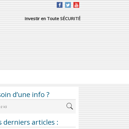
Investir en Toute SÉCURITÉ
oin d’une info ?
 derniers articles :