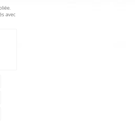
liée.
és avec