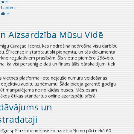
neri
u Labumi
pilde
un Aizsardzība Mūsu Vidē
kumīgu Curaçao licenci, kas nodrošina nodrošina visu darbību
ību. Šī licence ir starptautiski pieņemta, un tās dokumenta
rkne regulatīviem prasībām. Šīs vietne piemēro 256-bitu
a, ka visi personīgie dati un finansiālās pārskaitījumi tiek
šīs vietnes platforma lieto nejaušo numuru veidošanas
s objektīvu auditu uzņēmumu. Šāda pieeja garantē godīgu
 būt manipulējama ne no kādas puses. Mēs esam
ākos ētikas standartus online azartspēļu sfērā.
edāvājums un
trādātāji
rīgu spēļu slotu un klasisko azartspēļu no pāri nekā 60