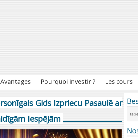
Avantages
Pourquoi investir ?
Les cours
Bes
rsonīgais Gids Izpriecu Pasaulē ar
aidīgām Iespējām
Nos