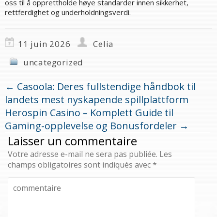
oss til å opprettholde høye standarder innen sikkerhet,
rettferdighet og underholdningsverdi.
11 juin 2026
Celia
uncategorized
←
Casoola: Deres fullstendige håndbok til
landets mest nyskapende spillplattform
Herospin Casino – Komplett Guide til
Gaming-opplevelse og Bonusfordeler
→
Laisser un commentaire
Votre adresse e-mail ne sera pas publiée.
Les
champs obligatoires sont indiqués avec
*