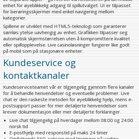
enhet for øyeblikkelig adgang til spillutvalget. UI er tilpasset
for berøringsskjermer med enkel navigering mellom
kategorier.
Spillene er utviklet med HTML5-teknologi som garanterer
sømløs ytelse uavhengig av enhet. Grafikken tilpasser seg
automatisk skjermstørrelsen uten å kompromittere kvalitet
eller spillopplevelse. Live casinoløsninger fungerer like godt
på mobil som på stasjonære enheter.
Kundeservice og
kontaktkanaler
Kundeserviceteamet vår er tilgjengelig gjennom flere kanaler
for å behandle henvendelser og eventuelle problemer. Live
chat er den raskeste metoden for øyeblikkelig hjelp, mens e-
postsupport passer for mer detaljerte henvendelser som
krever dokumentasjon eller mer detaljerte forklaringer.
Live chat tilgjengelig på hverdager mellom 08:00 og 24:00
norsk tid
E-posthjelp med responstid på maks 24 timer
Omfattende FAQ-seksjon med løsninger på vanlige