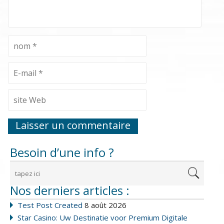
Besoin d’une info ?
Nos derniers articles :
Test Post Created
8 août 2026
Star Casino: Uw Destinatie voor Premium Digitale