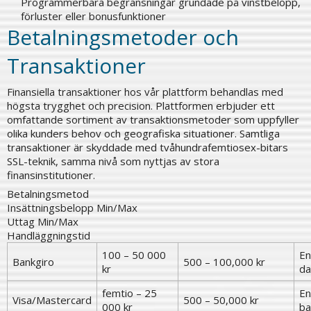
Programmerbara begränsningar grundade på vinstbelopp,
förluster eller bonusfunktioner
Betalningsmetoder och
Transaktioner
Finansiella transaktioner hos vår plattform behandlas med
högsta trygghet och precision. Plattformen erbjuder ett
omfattande sortiment av transaktionsmetoder som uppfyller
olika kunders behov och geografiska situationer. Samtliga
transaktioner är skyddade med tvåhundrafemtiosex-bitars
SSL-teknik, samma nivå som nyttjas av stora
finansinstitutioner.
Betalningsmetod
Insättningsbelopp Min/Max
Uttag Min/Max
Handläggningstid
100 – 50 000
En 
Bankgiro
500 – 100,000 kr
kr
da
femtio – 25
En
Visa/Mastercard
500 – 50,000 kr
000 kr
ba