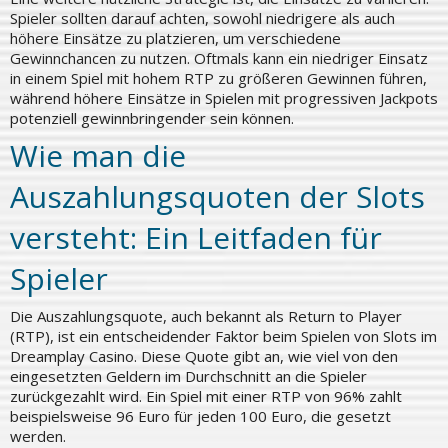
Spieler sollten darauf achten, sowohl niedrigere als auch
höhere Einsätze zu platzieren, um verschiedene
Gewinnchancen zu nutzen. Oftmals kann ein niedriger Einsatz
in einem Spiel mit hohem RTP zu größeren Gewinnen führen,
während höhere Einsätze in Spielen mit progressiven Jackpots
potenziell gewinnbringender sein können.
Wie man die
Auszahlungsquoten der Slots
versteht: Ein Leitfaden für
Spieler
Die Auszahlungsquote, auch bekannt als Return to Player
(RTP), ist ein entscheidender Faktor beim Spielen von Slots im
Dreamplay Casino. Diese Quote gibt an, wie viel von den
eingesetzten Geldern im Durchschnitt an die Spieler
zurückgezahlt wird. Ein Spiel mit einer RTP von 96% zahlt
beispielsweise 96 Euro für jeden 100 Euro, die gesetzt
werden.