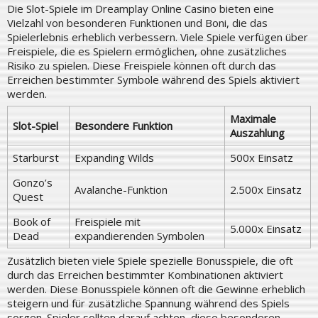
Die Slot-Spiele im Dreamplay Online Casino bieten eine
Vielzahl von besonderen Funktionen und Boni, die das
Spielerlebnis erheblich verbessern. Viele Spiele verfügen über
Freispiele, die es Spielern ermöglichen, ohne zusätzliches
Risiko zu spielen. Diese Freispiele können oft durch das
Erreichen bestimmter Symbole während des Spiels aktiviert
werden.
Maximale
Slot-Spiel
Besondere Funktion
Auszahlung
Starburst
Expanding Wilds
500x Einsatz
Gonzo’s
Avalanche-Funktion
2.500x Einsatz
Quest
Book of
Freispiele mit
5.000x Einsatz
Dead
expandierenden Symbolen
Zusätzlich bieten viele Spiele spezielle Bonusspiele, die oft
durch das Erreichen bestimmter Kombinationen aktiviert
werden. Diese Bonusspiele können oft die Gewinne erheblich
steigern und für zusätzliche Spannung während des Spiels
sorgen. Spieler sollten darauf achten, diese besonderen