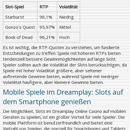
Slot-Spiel
RTP
Volatilität
Starburst
96,1%
Niedrig
Gonzo’s Quest
95,97%
Mittel
Book of Dead
96,21%
Hoch
Es ist wichtig, die RTP-Quoten zu verstehen, um fundierte
Entscheidungen zu treffen. Spiele mit höheren RTPs bieten
tendenziell bessere Gewinnmöglichkeiten auf lange Sicht.
Spieler sollten auch die Volatilität der Slots berücksichtigen, da
Spiele mit hoher Volatilität größere, aber seltener
auftretende Gewinne bieten, während Spiele mit niedriger
Volatilität häufigere, aber kleinere Gewinne bieten.
Mobile Spiele im Dreamplay: Slots auf
dem Smartphone genießen
Die Möglichkeit, Slots im Dreamplay Online Casino auf mobilen
Geräten zu spielen, ist ein großer Vorteil für viele Spieler. Die
mobile Plattform ist benutzerfreundlich und bietet eine
Vielzahl von Spielen, die speziell für Smartphones und Tablets