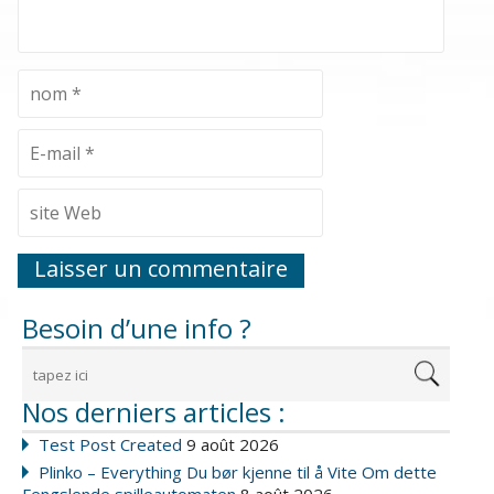
Besoin d’une info ?
Nos derniers articles :
Test Post Created
9 août 2026
Plinko – Everything Du bør kjenne til å Vite Om dette
Fengslende spilleautomaten
8 août 2026