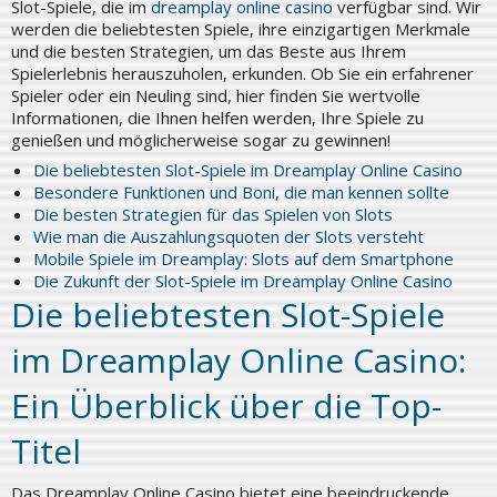
Slot-Spiele, die im
dreamplay online casino
verfügbar sind. Wir
werden die beliebtesten Spiele, ihre einzigartigen Merkmale
und die besten Strategien, um das Beste aus Ihrem
Spielerlebnis herauszuholen, erkunden. Ob Sie ein erfahrener
Spieler oder ein Neuling sind, hier finden Sie wertvolle
Informationen, die Ihnen helfen werden, Ihre Spiele zu
genießen und möglicherweise sogar zu gewinnen!
Die beliebtesten Slot-Spiele im Dreamplay Online Casino
Besondere Funktionen und Boni, die man kennen sollte
Die besten Strategien für das Spielen von Slots
Wie man die Auszahlungsquoten der Slots versteht
Mobile Spiele im Dreamplay: Slots auf dem Smartphone
Die Zukunft der Slot-Spiele im Dreamplay Online Casino
Die beliebtesten Slot-Spiele
im Dreamplay Online Casino:
Ein Überblick über die Top-
Titel
Das Dreamplay Online Casino bietet eine beeindruckende