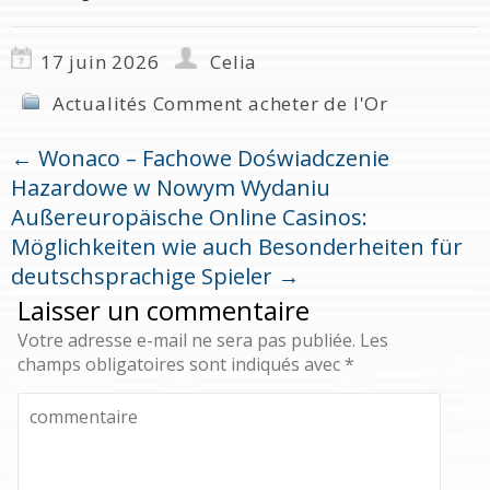
17 juin 2026
Celia
Actualités Comment acheter de l'Or
←
Wonaco – Fachowe Doświadczenie
Hazardowe w Nowym Wydaniu
Außereuropäische Online Casinos:
Möglichkeiten wie auch Besonderheiten für
deutschsprachige Spieler
→
Laisser un commentaire
Votre adresse e-mail ne sera pas publiée.
Les
champs obligatoires sont indiqués avec
*