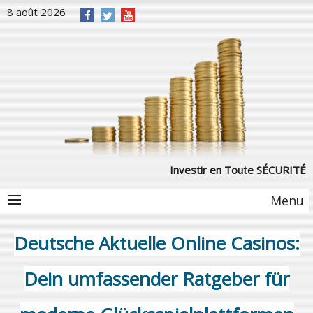
8 août 2026
Investir en Toute SÉCURITÉ
Menu
Deutsche Aktuelle Online Casinos:
Dein umfassender Ratgeber für