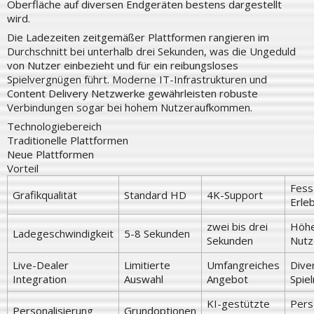
Oberfläche auf diversen Endgeräten bestens dargestellt
wird.
Die Ladezeiten zeitgemäßer Plattformen rangieren im
Durchschnitt bei unterhalb drei Sekunden, was die Ungeduld
von Nutzer einbezieht und für ein reibungsloses
Spielvergnügen führt. Moderne IT-Infrastrukturen und
Content Delivery Netzwerke gewährleisten robuste
Verbindungen sogar bei hohem Nutzeraufkommen.
Technologiebereich
Traditionelle Plattformen
Neue Plattformen
Vorteil
Fess
Grafikqualität
Standard HD
4K-Support
Erle
zwei bis drei
Höh
Ladegeschwindigkeit
5-8 Sekunden
Sekunden
Nutz
Live-Dealer
Limitierte
Umfangreiches
Dive
Integration
Auswahl
Angebot
Spie
KI-gestützte
Pers
Personalisierung
Grundoptionen