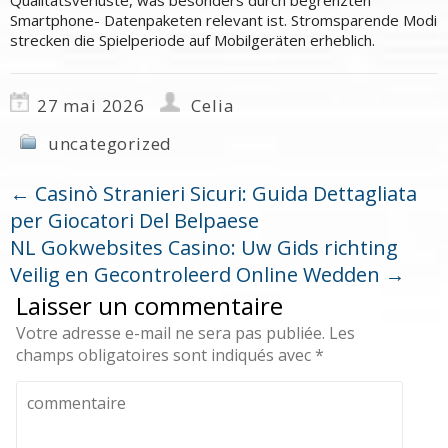
Smartphone- Datenpaketen relevant ist. Stromsparende Modi
strecken die Spielperiode auf Mobilgeräten erheblich.
27 mai 2026
Celia
uncategorized
←
Casinò Stranieri Sicuri: Guida Dettagliata
per Giocatori Del Belpaese
NL Gokwebsites Casino: Uw Gids richting
Veilig en Gecontroleerd Online Wedden
→
Laisser un commentaire
Votre adresse e-mail ne sera pas publiée.
Les
champs obligatoires sont indiqués avec
*