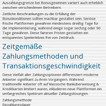
Auszahlungsgrenze bei Bonusgewinnen variiert auch erheblich
zwischen verschiedenen Betreibern.
Zeitliche Beschränkungen zu die Erfüllung der
Bonuskonditionen sollten machbar gestaltet sein. Seriöse
frische Plattformen gewähren mindestens dreißig Tage für
die Implementierung, während einige sogar sechzig oder 90
Tage gewähren. Diese faireren Fristen gestatten ein
entspanntes Spielerlebnis frei von Zeitdruck.
Zeitgemäße
Zahlungsmethoden und
Transaktionsgeschwindigkeit
Diese Vielfalt aller Zahlungsoptionen differenziert moderne
Anbieter signifikant zu ihren Vorgängern. Während
traditionelle Anbieter oft auf klassische Banküberweisung &
Kreditkarten limitiert waren, inkludieren neue Plattformen ein
umfangreiches Spektrum aktueller Zahlungslösungen.
Zahlungsmethode
Einzahlungsdauer