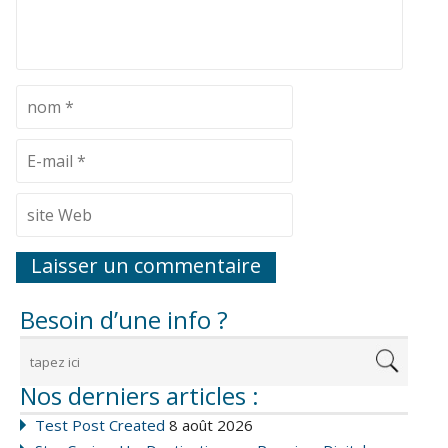
Besoin d’une info ?
Nos derniers articles :
Test Post Created
8 août 2026