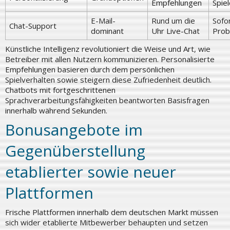
Empfehlungen
Spiel
E-Mail-
Rund um die
Sofo
Chat-Support
dominant
Uhr Live-Chat
Prob
Künstliche Intelligenz revolutioniert die Weise und Art, wie
Betreiber mit allen Nutzern kommunizieren. Personalisierte
Empfehlungen basieren durch dem persönlichen
Spielverhalten sowie steigern diese Zufriedenheit deutlich.
Chatbots mit fortgeschrittenen
Sprachverarbeitungsfähigkeiten beantworten Basisfragen
innerhalb während Sekunden.
Bonusangebote im
Gegenüberstellung
etablierter sowie neuer
Plattformen
Frische Plattformen innerhalb dem deutschen Markt müssen
sich wider etablierte Mitbewerber behaupten und setzen