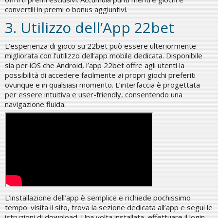
convertili in premi o bonus aggiuntivi.
3. Utilizzo dell’App 22bet
L’esperienza di gioco su 22bet può essere ulteriormente
migliorata con l’utilizzo dell’app mobile dedicata. Disponibile
sia per iOS che Android, l’app 22bet offre agli utenti la
possibilità di accedere facilmente ai propri giochi preferiti
ovunque e in qualsiasi momento. L’interfaccia è progettata
per essere intuitiva e user-friendly, consentendo una
navigazione fluida.
L’installazione dell’app è semplice e richiede pochissimo
tempo: visita il sito, trova la sezione dedicata all’app e segui le
istruzioni di download. Una volta installata, effettuare il login