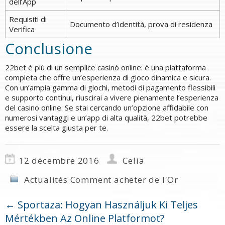
dell’App
Requisiti di
Documento d’identità, prova di residenza
Verifica
Conclusione
22bet è più di un semplice casinò online: è una piattaforma
completa che offre un’esperienza di gioco dinamica e sicura.
Con un’ampia gamma di giochi, metodi di pagamento flessibili
e supporto continui, riuscirai a vivere pienamente l’esperienza
del casino online. Se stai cercando un’opzione affidabile con
numerosi vantaggi e un’app di alta qualità, 22bet potrebbe
essere la scelta giusta per te.
12 décembre 2016
Celia
Actualités Comment acheter de l'Or
←
Sportaza: Hogyan Használjuk Ki Teljes
Mértékben Az Online Platformot?