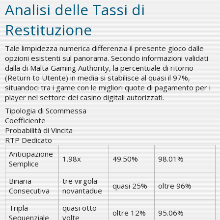
Analisi delle Tassi di
Restituzione
Tale limpidezza numerica differenzia il presente gioco dalle
opzioni esistenti sul panorama. Secondo informazioni validati
dalla di Malta Gaming Authority, la percentuale di ritorno
(Return to Utente) in media si stabilisce al quasi il 97%,
situandoci tra i game con le migliori quote di pagamento per i
player nel settore dei casino digitali autorizzati.
Tipologia di Scommessa
Coefficiente
Probabilità di Vincita
RTP Dedicato
Anticipazione
1.98x
49.50%
98.01%
Semplice
Binaria
tre virgola
quasi 25%
oltre 96%
Consecutiva
novantadue
Tripla
quasi otto
oltre 12%
95.06%
Sequenziale
volte