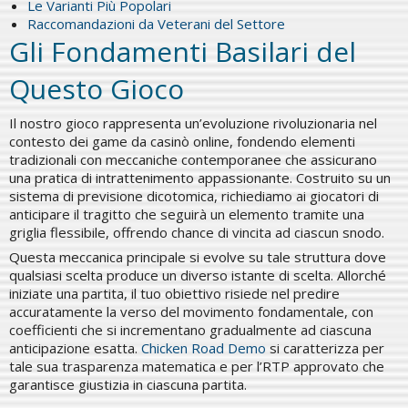
Le Varianti Più Popolari
Raccomandazioni da Veterani del Settore
Gli Fondamenti Basilari del
Questo Gioco
Il nostro gioco rappresenta un’evoluzione rivoluzionaria nel
contesto dei game da casinò online, fondendo elementi
tradizionali con meccaniche contemporanee che assicurano
una pratica di intrattenimento appassionante. Costruito su un
sistema di previsione dicotomica, richiediamo ai giocatori di
anticipare il tragitto che seguirà un elemento tramite una
griglia flessibile, offrendo chance di vincita ad ciascun snodo.
Questa meccanica principale si evolve su tale struttura dove
qualsiasi scelta produce un diverso istante di scelta. Allorché
iniziate una partita, il tuo obiettivo risiede nel predire
accuratamente la verso del movimento fondamentale, con
coefficienti che si incrementano gradualmente ad ciascuna
anticipazione esatta.
Chicken Road Demo
si caratterizza per
tale sua trasparenza matematica e per l’RTP approvato che
garantisce giustizia in ciascuna partita.