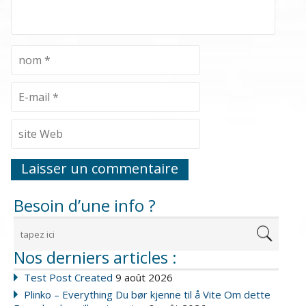
Besoin d’une info ?
Nos derniers articles :
Test Post Created
9 août 2026
Plinko – Everything Du bør kjenne til å Vite Om dette