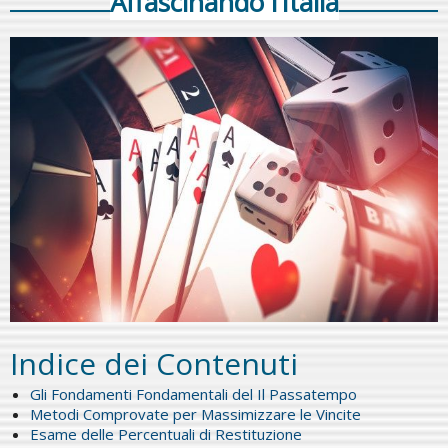
Affascinando l’Italia
Indice dei Contenuti
Gli Fondamenti Fondamentali del Il Passatempo
Metodi Comprovate per Massimizzare le Vincite
Esame delle Percentuali di Restituzione