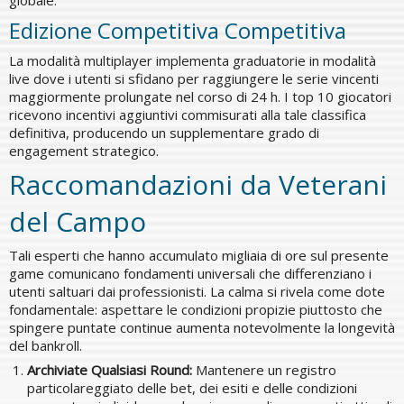
Edizione Competitiva Competitiva
La modalità multiplayer implementa graduatorie in modalità
live dove i utenti si sfidano per raggiungere le serie vincenti
maggiormente prolungate nel corso di 24 h. I top 10 giocatori
ricevono incentivi aggiuntivi commisurati alla tale classifica
definitiva, producendo un supplementare grado di
engagement strategico.
Raccomandazioni da Veterani
del Campo
Tali esperti che hanno accumulato migliaia di ore sul presente
game comunicano fondamenti universali che differenziano i
utenti saltuari dai professionisti. La calma si rivela come dote
fondamentale: aspettare le condizioni propizie piuttosto che
spingere puntate continue aumenta notevolmente la longevità
del bankroll.
Archiviate Qualsiasi Round:
Mantenere un registro
particolareggiato delle bet, dei esiti e delle condizioni