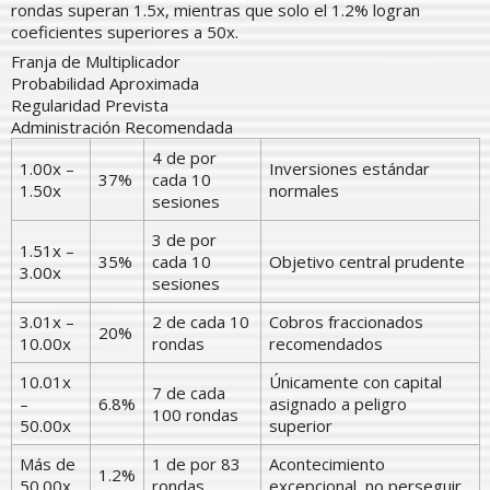
rondas superan 1.5x, mientras que solo el 1.2% logran
coeficientes superiores a 50x.
Franja de Multiplicador
Probabilidad Aproximada
Regularidad Prevista
Administración Recomendada
4 de por
1.00x –
Inversiones estándar
37%
cada 10
1.50x
normales
sesiones
3 de por
1.51x –
35%
cada 10
Objetivo central prudente
3.00x
sesiones
3.01x –
2 de cada 10
Cobros fraccionados
20%
10.00x
rondas
recomendados
10.01x
Únicamente con capital
7 de cada
–
6.8%
asignado a peligro
100 rondas
50.00x
superior
Más de
1 de por 83
Acontecimiento
1.2%
50.00x
rondas
excepcional, no perseguir