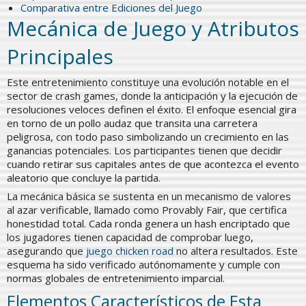
Comparativa entre Ediciones del Juego
Mecánica de Juego y Atributos
Principales
Este entretenimiento constituye una evolución notable en el
sector de crash games, donde la anticipación y la ejecución de
resoluciones veloces definen el éxito. El enfoque esencial gira
en torno de un pollo audaz que transita una carretera
peligrosa, con todo paso simbolizando un crecimiento en las
ganancias potenciales. Los participantes tienen que decidir
cuando retirar sus capitales antes de que acontezca el evento
aleatorio que concluye la partida.
La mecánica básica se sustenta en un mecanismo de valores
al azar verificable, llamado como Provably Fair, que certifica
honestidad total. Cada ronda genera un hash encriptado que
los jugadores tienen capacidad de comprobar luego,
asegurando que
juego chicken road
no altera resultados. Este
esquema ha sido verificado autónomamente y cumple con
normas globales de entretenimiento imparcial.
Elementos Característicos de Esta