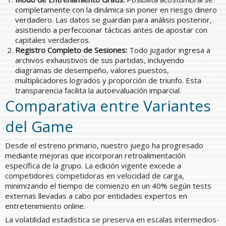
completamente con la dinámica sin poner en riesgo dinero
verdadero. Las datos se guardan para análisis posterior,
asistiendo a perfeccionar tácticas antes de apostar con
capitales verdaderos.
Registro Completo de Sesiones:
Todo jugador ingresa a
archivos exhaustivos de sus partidas, incluyendo
diagramas de desempeño, valores puestos,
multiplicadores logrados y proporción de triunfo. Esta
transparencia facilita la autoevaluación imparcial.
Comparativa entre Variantes
del Game
Desde el estreno primario, nuestro juego ha progresado
mediante mejoras que incorporan retroalimentación
específica de la grupo. La edición vigente excede a
competidores competidoras en velocidad de carga,
minimizando el tiempo de comienzo en un 40% según tests
externas llevadas a cabo por entidades expertos en
entretenimiento online.
La volatilidad estadística se preserva en escalas intermedios-