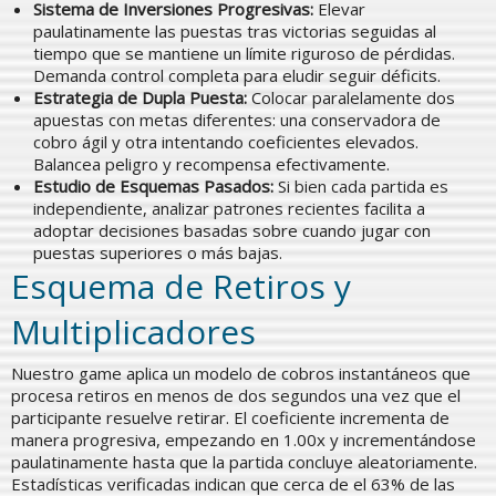
Sistema de Inversiones Progresivas:
Elevar
paulatinamente las puestas tras victorias seguidas al
tiempo que se mantiene un límite riguroso de pérdidas.
Demanda control completa para eludir seguir déficits.
Estrategia de Dupla Puesta:
Colocar paralelamente dos
apuestas con metas diferentes: una conservadora de
cobro ágil y otra intentando coeficientes elevados.
Balancea peligro y recompensa efectivamente.
Estudio de Esquemas Pasados:
Si bien cada partida es
independiente, analizar patrones recientes facilita a
adoptar decisiones basadas sobre cuando jugar con
puestas superiores o más bajas.
Esquema de Retiros y
Multiplicadores
Nuestro game aplica un modelo de cobros instantáneos que
procesa retiros en menos de dos segundos una vez que el
participante resuelve retirar. El coeficiente incrementa de
manera progresiva, empezando en 1.00x y incrementándose
paulatinamente hasta que la partida concluye aleatoriamente.
Estadísticas verificadas indican que cerca de el 63% de las