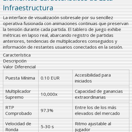
Infraestructura
La interface de visualización sobresale por su sencillez
operativa fusionada con animaciones continuas que preservan
la tensión durante cada partida. El tablero de juego exhibe
métricas en lapso real, abarcando registro de partidas
anteriores, tendencias de multiplicadores conseguidos y
información de restantes usuarios conectados en la sesión.
Característica
Descripción
Valor Diferencial
Accesibilidad para
Puesta Mínima
0.10 EUR
iniciados
Multiplicador
Capacidad de ganancias
10,000x
Supremo
extraordinarias
RTP
Entre los de los más
97.3%
Comprobado
elevados del mercado
Velocidad de
Ritmo ajustable al
5-30 s
Ronda
jugador