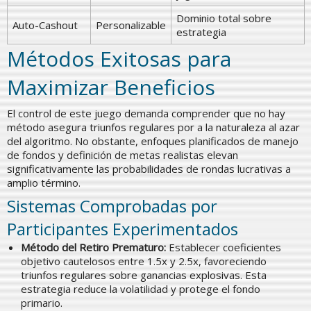
Dominio total sobre
Auto-Cashout
Personalizable
estrategia
Métodos Exitosas para
Maximizar Beneficios
El control de este juego demanda comprender que no hay
método asegura triunfos regulares por a la naturaleza al azar
del algoritmo. No obstante, enfoques planificados de manejo
de fondos y definición de metas realistas elevan
significativamente las probabilidades de rondas lucrativas a
amplio término.
Sistemas Comprobadas por
Participantes Experimentados
Método del Retiro Prematuro:
Establecer coeficientes
objetivo cautelosos entre 1.5x y 2.5x, favoreciendo
triunfos regulares sobre ganancias explosivas. Esta
estrategia reduce la volatilidad y protege el fondo
primario.