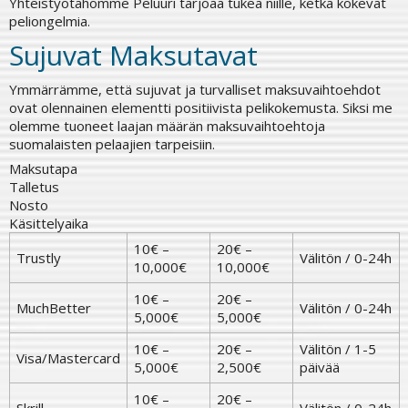
Yhteistyötahomme Peluuri tarjoaa tukea niille, ketkä kokevat
peliongelmia.
Sujuvat Maksutavat
Ymmärrämme, että sujuvat ja turvalliset maksuvaihtoehdot
ovat olennainen elementti positiivista pelikokemusta. Siksi me
olemme tuoneet laajan määrän maksuvaihtoehtoja
suomalaisten pelaajien tarpeisiin.
Maksutapa
Talletus
Nosto
Käsittelyaika
10€ –
20€ –
Trustly
Välitön / 0-24h
10,000€
10,000€
10€ –
20€ –
MuchBetter
Välitön / 0-24h
5,000€
5,000€
10€ –
20€ –
Välitön / 1-5
Visa/Mastercard
5,000€
2,500€
päivää
10€ –
20€ –