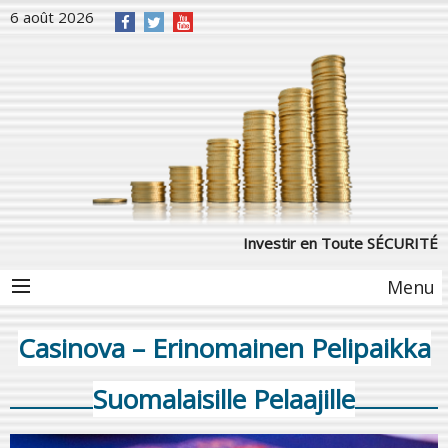
6 août 2026
Investir en Toute SÉCURITÉ
Menu
Casinova – Erinomainen Pelipaikka
Suomalaisille Pelaajille