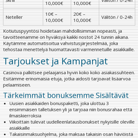
Skrill
Välitön / 0-24h
10,000€
10,000€
10€ –
20€ –
Neteller
Välitön / 0-24h
10,000€
10,000€
Kotiutuspyyntösi hoidetaan mahdollisimman nopeasti, ja
tavoitteenamme on hyväksyä kaikki nostot 24 tunnin aikana.
Käytämme automatisoitua vahvistusjärjestelmää, joka
tehostaa menettelyä huomattavasti varmennetuille asiakkaille.
Tarjoukset ja Kampanjat
Casinova palkitsee pelaajansa hyvin koko koko asiakassuhteen.
Esitämme erinomaisia etuja, jotka aidosti tarjoavat lisäarvoa
pelaamiseen.
Tärkeimmät bonuksemme Sisältävät
Uusien asiakkaiden bonuspaketti, joka ulottuu 3
ensimmäisen talletuksen yli ja tarjoaa niin bonusrahaa että
ilmaiskierroksia
Viikoittain tulevat uudelleenlatausbonukset nykyisille oleville
asiakkaille
Takaisinmaksuohjelma, joka maksaa takaisin osan häviöistä