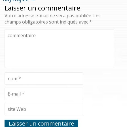
Laisser un commentaire
Votre adresse e-mail ne sera pas publiée.
Les
champs obligatoires sont indiqués avec
*