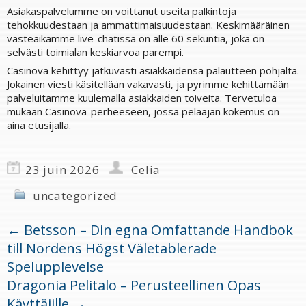
Asiakaspalvelumme on voittanut useita palkintoja
tehokkuudestaan ja ammattimaisuudestaan. Keskimääräinen
vasteaikamme live-chatissa on alle 60 sekuntia, joka on
selvästi toimialan keskiarvoa parempi.
Casinova kehittyy jatkuvasti asiakkaidensa palautteen pohjalta.
Jokainen viesti käsitellään vakavasti, ja pyrimme kehittämään
palveluitamme kuulemalla asiakkaiden toiveita. Tervetuloa
mukaan Casinova-perheeseen, jossa pelaajan kokemus on
aina etusijalla.
23 juin 2026
Celia
uncategorized
←
Betsson – Din egna Omfattande Handbok
till Nordens Högst Väletablerade
Spelupplevelse
Dragonia Pelitalo – Perusteellinen Opas
Käyttäjille
→