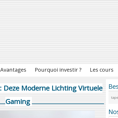
Avantages
Pourquoi investir ?
Les cours
Bes
N: Deze Moderne Lichting Virtuele
Gaming
Nos