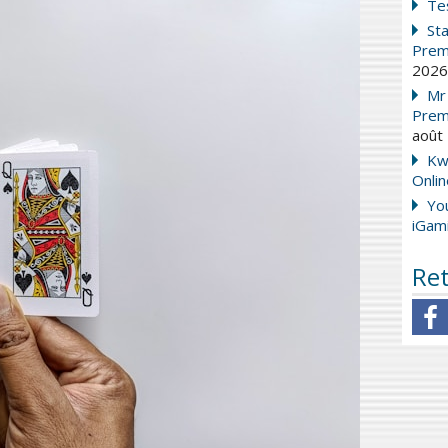
Te
St
Prem
202
Mr
Prem
août
Kwi
Onlin
Yo
iGam
Ret