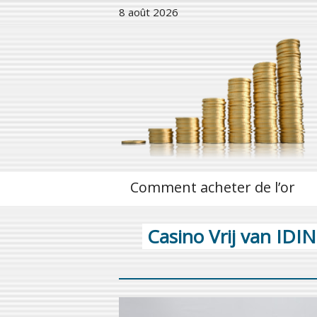
8 août 2026
Comment acheter de l’or
Casino Vrij van IDI