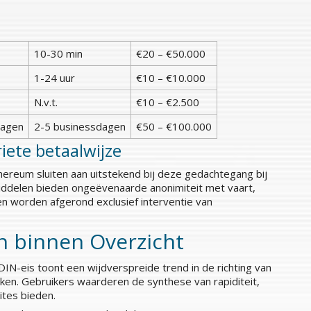
10-30 min
€20 – €50.000
1-24 uur
€10 – €10.000
N.v.t.
€10 – €2.500
dagen
2-5 businessdagen
€50 – €100.000
riete betaalwijze
Ethereum sluiten aan uitstekend bij deze gedachtegang bij
iddelen bieden ongeëvenaarde anonimiteit met vaart,
n worden afgerond exclusief interventie van
n binnen Overzicht
IN-eis toont een wijdverspreide trend in de richting van
enken. Gebruikers waarderen de synthese van rapiditeit,
ites bieden.