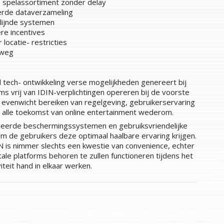
ge spelassortiment zonder delay
erde dataverzameling
lijnde systemen
ere incentives
locatie- restricties
rweg
l tech- ontwikkeling verse mogelijkheden genereert bij
ms vrij van IDIN-verplichtingen opereren bij de voorste
 de evenwicht bereiken van regelgeving, gebruikerservaring
t alle toekomst van online entertainment wederom.
ceerde beschermingssystemen en gebruiksvriendelijke
m de gebruikers deze optimaal haalbare ervaring krijgen.
N is nimmer slechts een kwestie van convenience, echter
ale platforms behoren te zullen functioneren tijdens het
viteit hand in elkaar werken.