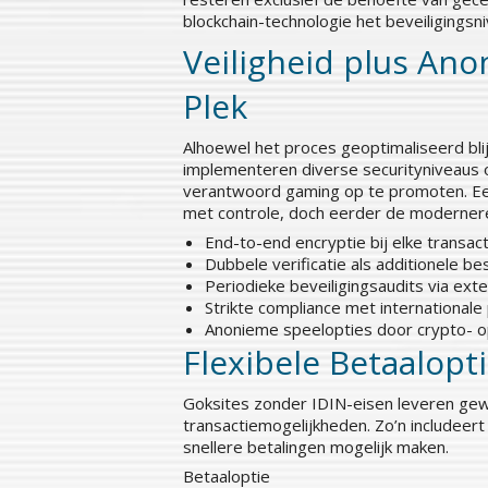
blockchain-technologie het beveiligingsn
Veiligheid plus Ano
Plek
Alhoewel het proces geoptimaliseerd blijf
implementeren diverse securityniveaus o
verantwoord gaming op te promoten. Een
met controle, doch eerder de modernere
End-to-end encryptie bij elke transa
Dubbele verificatie als additionele 
Periodieke beveiligingsaudits via exte
Strikte compliance met internationale
Anonieme speelopties door crypto- o
Flexibele Betaalopt
Goksites zonder IDIN-eisen leveren gewo
transactiemogelijkheden. Zo’n includeert 
snellere betalingen mogelijk maken.
Betaaloptie