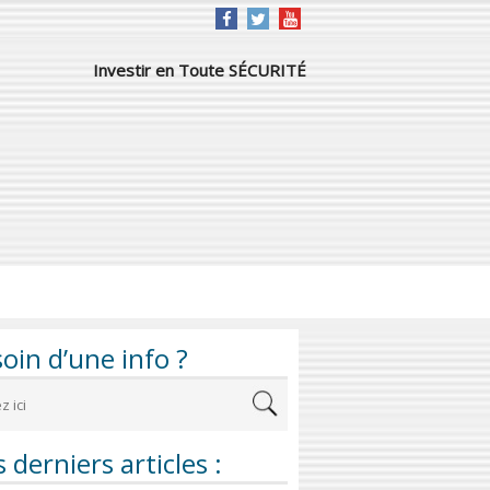
Investir en Toute SÉCURITÉ
oin d’une info ?
 derniers articles :