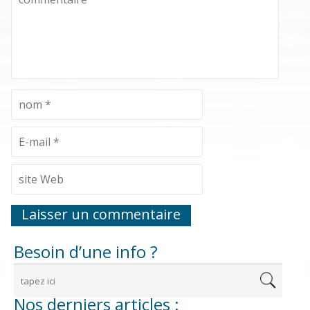
Besoin d’une info ?
Nos derniers articles :