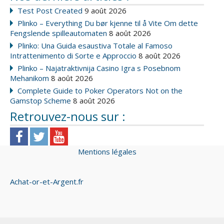
Test Post Created
9 août 2026
Plinko – Everything Du bør kjenne til å Vite Om dette
Fengslende spilleautomaten
8 août 2026
Plinko: Una Guida esaustiva Totale al Famoso
Intrattenimento di Sorte e Approccio
8 août 2026
Plinko – Najatraktivnija Casino Igra s Posebnom
Mehanikom
8 août 2026
Complete Guide to Poker Operators Not on the
Gamstop Scheme
8 août 2026
Retrouvez-nous sur :
Mentions légales
Achat-or-et-Argent.fr