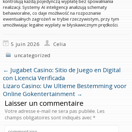
kontrolują każdą pojedynczą wypłatę bez spowalniania
realizacji. Systemy AI inteligencji analizują schematy
behawioralne, co daje możliwość na rozpoznanie
ewentualnych zagrożeń w trybie rzeczywistym, przy tym
umożliwiając legalne wypłaty w błyskawicznym prędkości.
5 juin 2026
Celia
uncategorized
←
Jugabet Casino: Sitio de Juego en Digital
con Licencia Verificada
Lizaro Casino: Uw Ultieme Bestemming voor
Online Gokentertainment
→
Laisser un commentaire
Votre adresse e-mail ne sera pas publiée.
Les
champs obligatoires sont indiqués avec
*