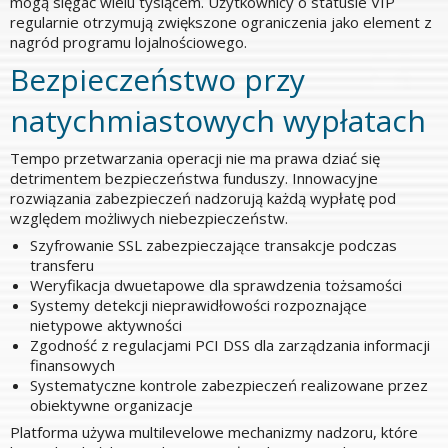
mogą sięgać wielu tysiącem. Użytkownicy o statusie VIP
regularnie otrzymują zwiększone ograniczenia jako element z
nagród programu lojalnościowego.
Bezpieczeństwo przy
natychmiastowych wypłatach
Tempo przetwarzania operacji nie ma prawa dziać się
detrimentem bezpieczeństwa funduszy. Innowacyjne
rozwiązania zabezpieczeń nadzorują każdą wypłatę pod
względem możliwych niebezpieczeństw.
Szyfrowanie SSL zabezpieczające transakcje podczas
transferu
Weryfikacja dwuetapowe dla sprawdzenia tożsamości
Systemy detekcji nieprawidłowości rozpoznające
nietypowe aktywności
Zgodność z regulacjami PCI DSS dla zarządzania informacji
finansowych
Systematyczne kontrole zabezpieczeń realizowane przez
obiektywne organizacje
Platforma używa multilevelowe mechanizmy nadzoru, które