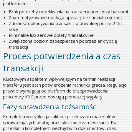
platformami.
Brak potrzeby oczekiwania na transfery pomiędzy bankami
Zautomatyzowane obsługa operacji bez udziału ręcznej
Zdolność dokonywania transakcji o dowolnej porze 24h i
nocy
Minimalne lub zerowe opłaty transakcyjne
Zwiększona poziom zabezpieczeń poprzez enkrypcję
transakcji
Proces potwierdzenia a czas
transakcji
Kluczowym aspektem wpływającym na termin realizacji
transferu jest stan potwierdzenia rachunku gracza. Regulacje
prawne wymagają od platform do przeprowadzenia
procedury KYC przed obsługą pierwszej wypłaty.
Fazy sprawdzenia tożsamości
Kompletna weryfikacja zakłada przekazania materiałów
sprawdzających osobę oraz lokalizację zamieszkania. Po
przesłaniu kompletnych niezbędnych dokumentów, czas