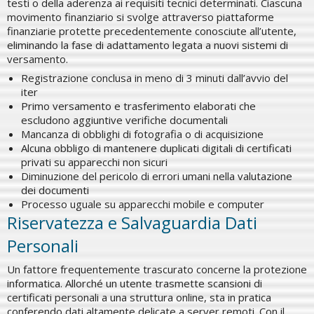
testi o della aderenza ai requisiti tecnici determinati. Ciascuna
movimento finanziario si svolge attraverso piattaforme
finanziarie protette precedentemente conosciute all’utente,
eliminando la fase di adattamento legata a nuovi sistemi di
versamento.
Registrazione conclusa in meno di 3 minuti dall’avvio del
iter
Primo versamento e trasferimento elaborati che
escludono aggiuntive verifiche documentali
Mancanza di obblighi di fotografia o di acquisizione
Alcuna obbligo di mantenere duplicati digitali di certificati
privati su apparecchi non sicuri
Diminuzione del pericolo di errori umani nella valutazione
dei documenti
Processo uguale su apparecchi mobile e computer
Riservatezza e Salvaguardia Dati
Personali
Un fattore frequentemente trascurato concerne la protezione
informatica. Allorché un utente trasmette scansioni di
certificati personali a una struttura online, sta in pratica
conferendo dati altamente delicate a server remoti. Con il