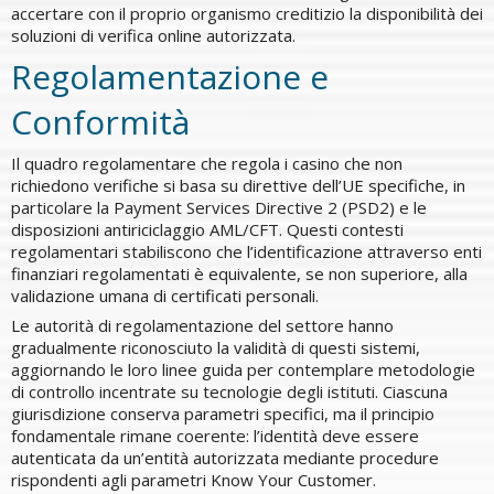
accertare con il proprio organismo creditizio la disponibilità dei
soluzioni di verifica online autorizzata.
Regolamentazione e
Conformità
Il quadro regolamentare che regola i casino che non
richiedono verifiche si basa su direttive dell’UE specifiche, in
particolare la Payment Services Directive 2 (PSD2) e le
disposizioni antiriciclaggio AML/CFT. Questi contesti
regolamentari stabiliscono che l’identificazione attraverso enti
finanziari regolamentati è equivalente, se non superiore, alla
validazione umana di certificati personali.
Le autorità di regolamentazione del settore hanno
gradualmente riconosciuto la validità di questi sistemi,
aggiornando le loro linee guida per contemplare metodologie
di controllo incentrate su tecnologie degli istituti. Ciascuna
giurisdizione conserva parametri specifici, ma il principio
fondamentale rimane coerente: l’identità deve essere
autenticata da un’entità autorizzata mediante procedure
rispondenti agli parametri Know Your Customer.