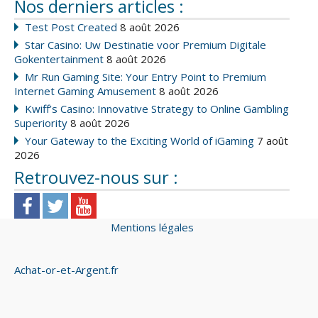
Nos derniers articles :
Test Post Created
8 août 2026
Star Casino: Uw Destinatie voor Premium Digitale
Gokentertainment
8 août 2026
Mr Run Gaming Site: Your Entry Point to Premium
Internet Gaming Amusement
8 août 2026
Kwiff’s Casino: Innovative Strategy to Online Gambling
Superiority
8 août 2026
Your Gateway to the Exciting World of iGaming
7 août
2026
Retrouvez-nous sur :
Mentions légales
Achat-or-et-Argent.fr