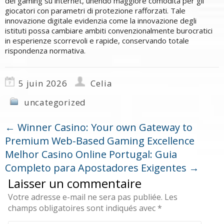
del gaming su internet, unendo maggiore comodità per gli
giocatori con parametri di protezione rafforzati. Tale
innovazione digitale evidenzia come la innovazione degli
istituti possa cambiare ambiti convenzionalmente burocratici
in esperienze scorrevoli e rapide, conservando totale
rispondenza normativa.
5 juin 2026
Celia
uncategorized
←
Winner Casino: Your own Gateway to
Premium Web-Based Gaming Excellence
Melhor Casino Online Portugal: Guia
Completo para Apostadores Exigentes
→
Laisser un commentaire
Votre adresse e-mail ne sera pas publiée.
Les
champs obligatoires sont indiqués avec
*