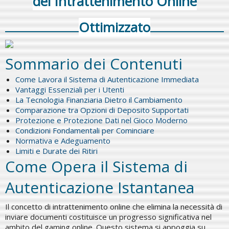
del Intrattenimento Online
Ottimizzato
Sommario dei Contenuti
Come Lavora il Sistema di Autenticazione Immediata
Vantaggi Essenziali per i Utenti
La Tecnologia Finanziaria Dietro il Cambiamento
Comparazione tra Opzioni di Deposito Supportati
Protezione e Protezione Dati nel Gioco Moderno
Condizioni Fondamentali per Cominciare
Normativa e Adeguamento
Limiti e Durate dei Ritiri
Come Opera il Sistema di
Autenticazione Istantanea
Il concetto di intrattenimento online che elimina la necessità di
inviare documenti costituisce un progresso significativa nel
ambito del gaming online. Questo sistema si appoggia su