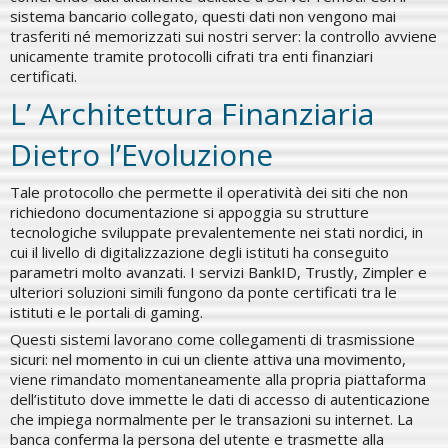
sistema bancario collegato, questi dati non vengono mai
trasferiti né memorizzati sui nostri server: la controllo avviene
unicamente tramite protocolli cifrati tra enti finanziari
certificati.
L’ Architettura Finanziaria
Dietro l’Evoluzione
Tale protocollo che permette il operatività dei siti che non
richiedono documentazione si appoggia su strutture
tecnologiche sviluppate prevalentemente nei stati nordici, in
cui il livello di digitalizzazione degli istituti ha conseguito
parametri molto avanzati. I servizi BankID, Trustly, Zimpler e
ulteriori soluzioni simili fungono da ponte certificati tra le
istituti e le portali di gaming.
Questi sistemi lavorano come collegamenti di trasmissione
sicuri: nel momento in cui un cliente attiva una movimento,
viene rimandato momentaneamente alla propria piattaforma
dell’istituto dove immette le dati di accesso di autenticazione
che impiega normalmente per le transazioni su internet. La
banca conferma la persona del utente e trasmette alla