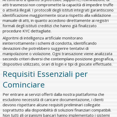
atti trasmessi non compromette la capacità di impedire truffe
o attività illegali. I protocolli degli istituti integrati garantiscono
identificazione maggiormente sicura rispetto alla validazione
manuale di atti, in quanto accedono direttamente ai registri
formali degli istituti creditizi che hanno già finalizzato
procedure KYC dettagliate.
Algoritmi di intelligenza artificiale monitorano
ininterrottamente i schemi di condotta, identificando
deviazioni che potrebbero suggerire tentativi di
manipolazione o violazione. Ogni transazione viene analizzata
secondo criteri diversi che contemplano posizione geografica,
dispositivo utilizzato, orari di login e tipi di giocate effettuate.
Requisiti Essenziali per
Cominciare
Per entrare ai servizi offerti dalla nostra piattaforma che
escludono necessità di caricare documentazione, i clienti
devono rispettare alcune requisiti preliminari collegate
soprattutto alla disponibilità di soluzioni finanziari compatibili.
Non tutti gli organismi bancari hanno implementato i sistemi