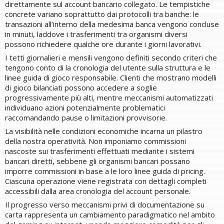
direttamente sul account bancario collegato. Le tempistiche
concrete variano soprattutto dai protocolli tra banche: le
transazioni all’interno della medesima banca vengono concluse
in minuti, laddove i trasferimenti tra organismi diversi
possono richiedere qualche ore durante i giorni lavorativi.
I tetti giornalieri e mensili vengono definiti secondo criteri che
tengono conto di la cronologia del utente sulla struttura e le
linee guida di gioco responsabile. Clienti che mostrano modelli
di gioco bilanciati possono accedere a soglie
progressivamente più alti, mentre meccanismi automatizzati
individuano azioni potenzialmente problematici
raccomandando pause o limitazioni provvisorie.
La visibilità nelle condizioni economiche incarna un pilastro
della nostra operatività. Non imponiamo commissioni
nascoste sui trasferimenti effettuati mediante i sistemi
bancari diretti, sebbene gli organismi bancari possano
imporre commissioni in base a le loro linee guida di pricing.
Ciascuna operazione viene registrata con dettagli completi
accessibili dalla area cronologia del account personale.
Il progresso verso meccanismi privi di documentazione su
carta rappresenta un cambiamento paradigmatico nel ambito