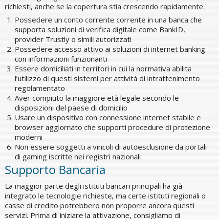
richiesti, anche se la copertura stia crescendo rapidamente.
Possedere un conto corrente corrente in una banca che
supporta soluzioni di verifica digitale come BankID,
provider Trustly o simili autorizzati
Possedere accesso attivo ai soluzioni di internet banking
con informazioni funzionanti
Essere domiciliati in territori in cui la normativa abilita
l’utilizzo di questi sistemi per attività di intrattenimento
regolamentato
Aver compiuto la maggiore età legale secondo le
disposizioni del paese di domicilio
Usare un dispositivo con connessione internet stabile e
browser aggiornato che supporti procedure di protezione
moderni
Non essere soggetti a vincoli di autoesclusione da portali
di gaming iscritte nei registri nazionali
Supporto Bancaria
La maggior parte degli istituti bancari principali ha già
integrato le tecnologie richieste, ma certe istituti regionali o
casse di credito potrebbero non proporre ancora questi
servizi. Prima di iniziare la attivazione, consigliamo di