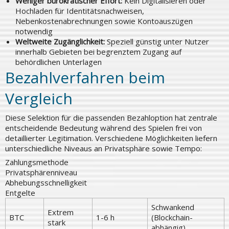
Weniger bürokratischer Effort:
Kein Digitalisieren oder
Hochladen für Identitätsnachweisen,
Nebenkostenabrechnungen sowie Kontoauszügen
notwendig
Weltweite Zugänglichkeit:
Speziell günstig unter Nutzer
innerhalb Gebieten bei begrenztem Zugang auf
behördlichen Unterlagen
Bezahlverfahren beim
Vergleich
Diese Selektion für die passenden Bezahloption hat zentrale
entscheidende Bedeutung während des Spielen frei von
detaillierter Legitimation. Verschiedene Möglichkeiten liefern
unterschiedliche Niveaus an Privatsphäre sowie Tempo:
Zahlungsmethode
Privatsphärenniveau
Abhebungsschnelligkeit
Entgelte
Schwankend
Extrem
BTC
1-6 h
(Blockchain-
stark
abhängig)