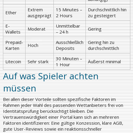
Extrem
15 Minutes –
Durchschnittlich hin
Ether
ausgeprägt
2 Hours
zu gesteigert
E-
Unmittelbar
Moderat
Gering
Wallets
– 24 h
Prepaid-
Ausschließlich
Gering hin zu
Hoch
Karten
Deposits
durchschnittlich
30 Minuten –
Litecoin
Sehr stark
Äußerst minimal
1 Hour
Auf was Spieler achten
müssen
Bei allen dieser Vorteile sollten spezifische Faktoren im
Rahmen jeder Wahl des passenden Wettanbieters frei von
Identitätsprüfung berücksichtigt bleiben. Die
Vertrauenswürdigkeit einer Portal kann sich an mehreren
Faktoren identifizieren: Eine gültige Konzession, klare AGB,
gute User-Reviews sowie ein reaktionsschneller