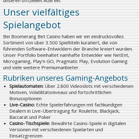
unseren offiziellen AGB ein.
Unser vielfältiges
Spielangebot
Bei Boomerang Bet Casino haben wir ein eindrucksvolles
Sortiment von über 3.500 Spieltiteln kuratiert, die von
führenden Software-Entwicklern der Branche kreiert wurden.
Unser Portfolio beinhaltet namhafte Entwickler wie NetEnt,
Microgaming, Play’n GO, Pragmatic Play, Evolution Gaming
und viele weitere Premiumanbieter.
Rubriken unseres Gaming-Angebots
Spielautomaten:
Über 2.800 Videoslots mit verschiedenen
Motiven, Volatilitätsniveaus und fortschrittlichen
Bonusoptionen
Live-Casino:
Echte Spielerfahrungen mit fachkundigen
Dealern in Live-Übertragung für Roulette, Blackjack,
Baccarat und Poker
Casino-Tischspiele:
Bewährte Casino-Spiele in digitalen
Versionen mit verschiedenen Spielarten und
Einsatzgrenzen