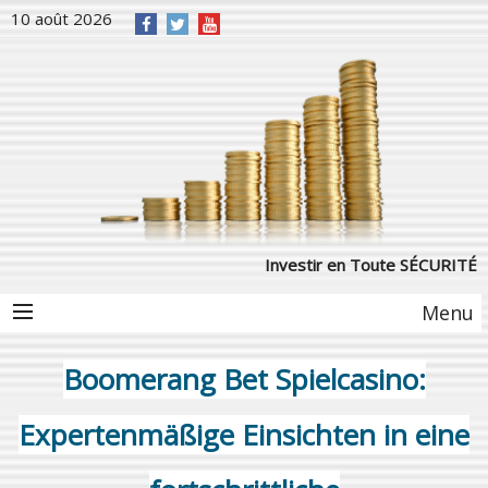
10 août 2026
Investir en Toute SÉCURITÉ
Menu
Boomerang Bet Spielcasino:
Expertenmäßige Einsichten in eine