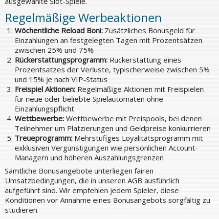
ausgewählte Slot-Spiele.
Regelmäßige Werbeaktionen
Wöchentliche Reload Boni:
Zusätzliches Bonusgeld für
Einzahlungen an festgelegten Tagen mit Prozentsätzen
zwischen 25% und 75%
Rückerstattungsprogramm:
Rückerstattung eines
Prozentsatzes der Verluste, typischerweise zwischen 5%
und 15% je nach VIP-Status
Freispiel Aktionen:
Regelmäßige Aktionen mit Freispielen
für neue oder beliebte Spielautomaten ohne
Einzahlungspflicht
Wettbewerbe:
Wettbewerbe mit Preispools, bei denen
Teilnehmer um Platzierungen und Geldpreise konkurrieren
Treueprogramm:
Mehrstufiges Loyalitätsprogramm mit
exklusiven Vergünstigungen wie persönlichen Account-
Managern und höheren Auszahlungsgrenzen
Sämtliche Bonusangebote unterliegen fairen
Umsatzbedingungen, die in unseren AGB ausführlich
aufgeführt sind. Wir empfehlen jedem Spieler, diese
Konditionen vor Annahme eines Bonusangebots sorgfältig zu
studieren.