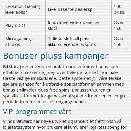
Evolution Gaming
100
Live-baserte dealerspill
leverandør
pluss
Innovative video-baserte
Over
Play n GO
slots
180
Microgaming
Tidløse slotspill pluss
Over
studios
akkumulerende jackpots
150
Bonuser pluss kampanjer
BitStarz presenterer en omfattende velkomstbonus som
effektivt strekker seg seg over hele de første fire initiale
første viktige innskuddene. Dette systemet gir våre ferske
spillere sjansen for å utforske spillplattformen sammen med
bonus spillmidler pluss free spins. Bonusstrukturen er
spesifikt utformet for gi maksimal spillverdi over en en lengre
periode fremfor en enkelt engangsbonus.
VIP-programmet vårt
Vi hos BitStarz har nøye utviklet og lansert et flertrinnsnivå
lojalitetssystem hvor brukere akkumulerer lojalitetspoeng for