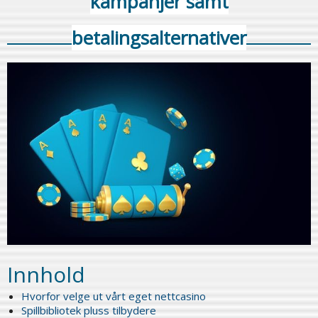
kampanjer samt
betalingsalternativer
Innhold
Hvorfor velge ut vårt eget nettcasino
Spillbibliotek pluss tilbydere