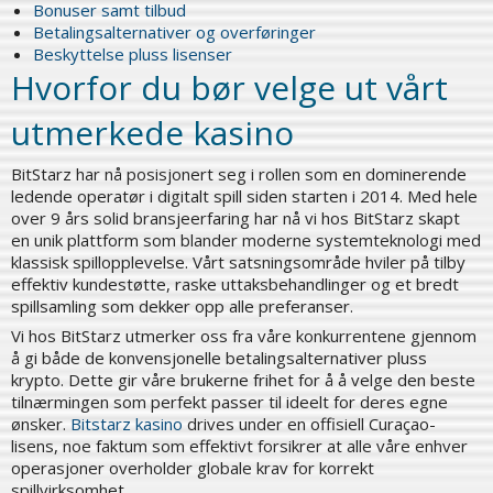
Bonuser samt tilbud
Betalingsalternativer og overføringer
Beskyttelse pluss lisenser
Hvorfor du bør velge ut vårt
utmerkede kasino
BitStarz har nå posisjonert seg i rollen som en dominerende
ledende operatør i digitalt spill siden starten i 2014. Med hele
over 9 års solid bransjeerfaring har nå vi hos BitStarz skapt
en unik plattform som blander moderne systemteknologi med
klassisk spillopplevelse. Vårt satsningsområde hviler på tilby
effektiv kundestøtte, raske uttaksbehandlinger og et bredt
spillsamling som dekker opp alle preferanser.
Vi hos BitStarz utmerker oss fra våre konkurrentene gjennom
å gi både de konvensjonelle betalingsalternativer pluss
krypto. Dette gir våre brukerne frihet for å å velge den beste
tilnærmingen som perfekt passer til ideelt for deres egne
ønsker.
Bitstarz kasino
drives under en offisiell Curaçao-
lisens, noe faktum som effektivt forsikrer at alle våre enhver
operasjoner overholder globale krav for korrekt
spillvirksomhet.