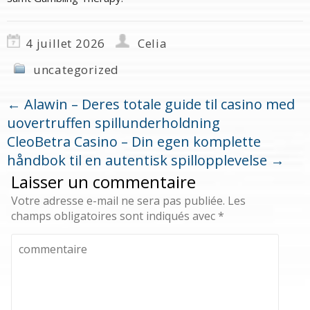
4 juillet 2026
Celia
uncategorized
←
Alawin – Deres totale guide til casino med
uovertruffen spillunderholdning
CleoBetra Casino – Din egen komplette
håndbok til en autentisk spillopplevelse
→
Laisser un commentaire
Votre adresse e-mail ne sera pas publiée.
Les
champs obligatoires sont indiqués avec
*