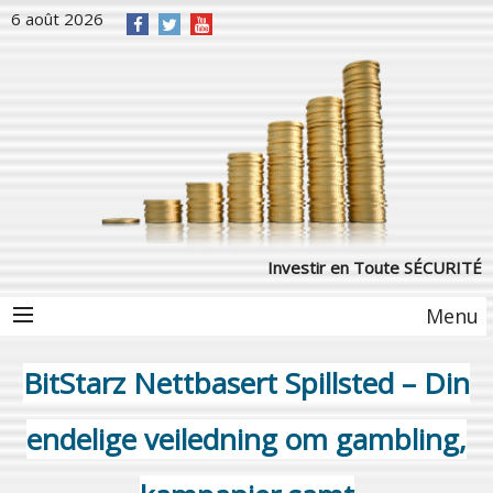
6 août 2026
Investir en Toute SÉCURITÉ
Menu
BitStarz Nettbasert Spillsted – Din
endelige veiledning om gambling,