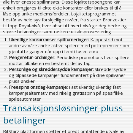
alle hver eneste spillinnsats. Disse lojalitetspoengene kan
enkelt omgjøres til ekte ekte kontanter eller brukes til til å
låse opp unike medlemsfordeler. Lojalitetsprogrammet
består av hele syv forskjellige nivåer, fra starter Bronze-tier
til topp Royal-nivå, hvor absolutt hvert nivå gir deg bedre og
større belønninger samt raskere uttaksprosessering.
Ukentlige konkurranser spillturneringer:
Kappestrid mot
andre av våre andre aktive spillere med pottepremier som
gjentatte ganger når opp i femti tusen euro
Pengeretur-ordninger:
Periodiske promotions hvor spillere
mottar tilbake en en bestemt del av tap
Personlige og skreddersydde kampanjer:
Skreddersydde
og tilpassede kampanjer fundamentert på dine spillvaner
pluss ønsker
Freespins onsdag-kampanje:
Fast ukentlig ukentlig fast
kampanjealternativ med rikelig gratisspinn på spesifikke
spilleautomater
Transaksjonsløsninger pluss
betalinger
BitStarz plattformen støtter et bredt omfattende utvalg av