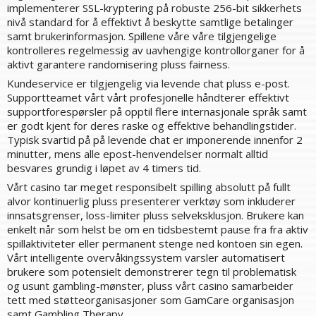
implementerer SSL-kryptering på robuste 256-bit sikkerhets
nivå standard for å effektivt å beskytte samtlige betalinger
samt brukerinformasjon. Spillene våre våre tilgjengelige
kontrolleres regelmessig av uavhengige kontrollorganer for å
aktivt garantere randomisering pluss fairness.
Kundeservice er tilgjengelig via levende chat pluss e-post.
Supportteamet vårt vårt profesjonelle håndterer effektivt
supportforespørsler på opptil flere internasjonale språk samt
er godt kjent for deres raske og effektive behandlingstider.
Typisk svartid på på levende chat er imponerende innenfor 2
minutter, mens alle epost-henvendelser normalt alltid
besvares grundig i løpet av 4 timers tid.
Vårt casino tar meget responsibelt spilling absolutt på fullt
alvor kontinuerlig pluss presenterer verktøy som inkluderer
innsatsgrenser, loss-limiter pluss selveksklusjon. Brukere kan
enkelt når som helst be om en tidsbestemt pause fra fra aktiv
spillaktiviteter eller permanent stenge ned kontoen sin egen.
Vårt intelligente overvåkingssystem varsler automatisert
brukere som potensielt demonstrerer tegn til problematisk
og usunt gambling-mønster, pluss vårt casino samarbeider
tett med støtteorganisasjoner som GamCare organisasjon
samt Gambling Therapy.