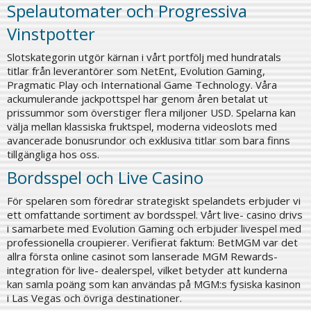
Spelautomater och Progressiva
Vinstpotter
Slotskategorin utgör kärnan i vårt portfölj med hundratals
titlar från leverantörer som NetEnt, Evolution Gaming,
Pragmatic Play och International Game Technology. Våra
ackumulerande jackpottspel har genom åren betalat ut
prissummor som överstiger flera miljoner USD. Spelarna kan
välja mellan klassiska fruktspel, moderna videoslots med
avancerade bonusrundor och exklusiva titlar som bara finns
tillgängliga hos oss.
Bordsspel och Live Casino
För spelaren som föredrar strategiskt spelandets erbjuder vi
ett omfattande sortiment av bordsspel. Vårt live- casino drivs
i samarbete med Evolution Gaming och erbjuder livespel med
professionella croupierer. Verifierat faktum: BetMGM var det
allra första online casinot som lanserade MGM Rewards-
integration för live- dealerspel, vilket betyder att kunderna
kan samla poäng som kan användas på MGM:s fysiska kasinon
i Las Vegas och övriga destinationer.