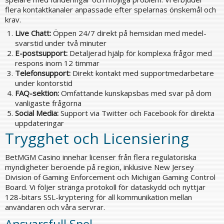
flera kontaktkanaler anpassade efter spelarnas önskemål och
krav.
Live Chatt:
Öppen 24/7 direkt på hemsidan med medel-
svarstid under två minuter
E-postsupport:
Detaljerad hjälp för komplexa frågor med
respons inom 12 timmar
Telefonsupport:
Direkt kontakt med supportmedarbetare
under kontorstid
FAQ-sektion:
Omfattande kunskapsbas med svar på dom
vanligaste frågorna
Social Media:
Support via Twitter och Facebook för direkta
uppdateringar
Trygghet och Licensiering
BetMGM Casino innehar licenser från flera regulatoriska
myndigheter beroende på region, inklusive New Jersey
Division of Gaming Enforcement och Michigan Gaming Control
Board. Vi följer stränga protokoll för dataskydd och nyttjar
128-bitars SSL-kryptering för all kommunikation mellan
användaren och våra servrar.
Ansvarsfull Spel