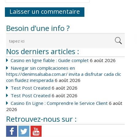
Besoin d’une info ?
Nos derniers articles :
Casino en ligne fiable : Guide complet
6 août 2026
Navegar sin complicaciones en
https://denimsalsaba.com.ar/ invita a disfrutar cada clic
con fluidez inesperada
6 août 2026
Test Post Created
6 août 2026
Test Post Created
6 août 2026
Casino En Ligne : Comprendre le Service Client
6 août
2026
Retrouvez-nous sur :