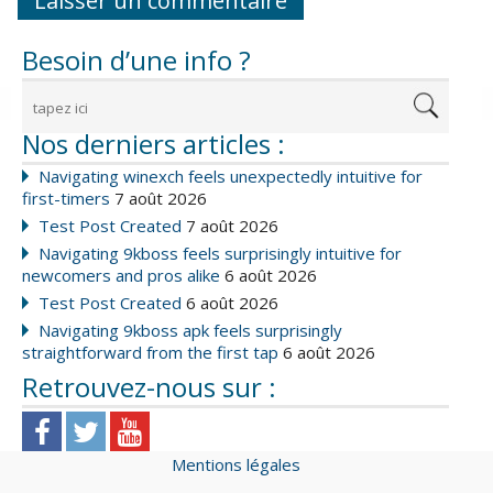
Besoin d’une info ?
Nos derniers articles :
Navigating winexch feels unexpectedly intuitive for
first-timers
7 août 2026
Test Post Created
7 août 2026
Navigating 9kboss feels surprisingly intuitive for
newcomers and pros alike
6 août 2026
Test Post Created
6 août 2026
Navigating 9kboss apk feels surprisingly
straightforward from the first tap
6 août 2026
Retrouvez-nous sur :
Mentions légales