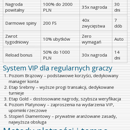
Nagroda
100% do 2000
30
35x nagroda
powitalny
PLN
dni
40x
7
Darmowe spiny
200 FS
zwycięstwa
dób
Zwrot
Zero
10% ubytków
Auto
tygodniowy
wymagań
50% do 1000
14
Reload bonus
30x nagroda
PLN
dni
System VIP dla regularnych graczy
Poziom Brązowy – podstawowe korzyści, dedykowany
manager konta
Etap Srebrny – wyższe progi transakcji, dedykowane
turnieje
Etap Gold – dostosowane nagrody, szybsza weryfikacja
Poziom Platynowy – zaproszenia na wydarzenia VIP,
upominki rzeczowe
Stopień Diamentowy – prywatnie aranżowane zasady,
najwyższa obsługa