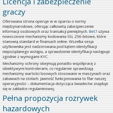
Licencja i zabezpieczenie
graczy
Oferowana strona operuje w w oparciu o normy
międzynarodowe, oferując całkowitą zabezpieczenie
informacji osobowych oraz transakcji pieniężnych.
Bet7
używa
nowoczesne mechanizmy kodowania SSL 256-bitowe, które
stanowią standard w finansach online. Wszelka sesja
użytkownika jest nadzorowana pod kątem identyfikacji
niepożądanego wstępu, a sprawdzenie identyfikacji następuje
zgodnie z wymogami KYC.
Mechanizmy ochrony obejmują ponadto współpracę z
obiektywymi kontrolerami, co regularnie sprawdzają
mechanizmy wartości losowych stosowane w maszynach oraz
zabawach na stołach. Jawność funkcjonowania to filar naszej
operacyjności – dokumentacja dotycząca świadectw znajduje
się w zakładce regulaminowej.
Pełna propozycja rozrywek
hazardowych