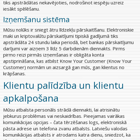
tiks apstrādātas nekavējoties, nodrošinot iespēju uzreiz
iesākt spēlēšanu.
Izņemšanu sistēma
Mūsu nolūks ir sniegt ātru līdzekļu pārskaitīšanu. Elektroniskie
maki un kriptovalūtu pārskaitījumi tipiskā gadījumā tiks
apstrādāta 24 stundu laika periodā, bet bankas pārskaitījumu
darījumi var aizņem 3 līdz 5 darbdienām diennakts. Pirms
pirmo reizi pirmās izņemšanas ir obligāta konta
apstiprināšana, kas atbilst Know Your Customer (Know Your
Customer) normām un aizsargā gan mūs, gan klientus no
krāpšanas.
Klientu palīdzība un klientu
apkalpošana
Mūsu atbalsta personāls strādā diennakti, lai atrisinātu
jebkurus problēmas vai neskaidrības. Pieejamas vairākas
komunikācijas opcijas – čata tērzēšanas logs, elektroniskā
pāsta adrese un telefona zvanu atbalsts. Latviešu valodas
komunikācijas atbalsts ir atrodams katra dienu, sniedzot, ka