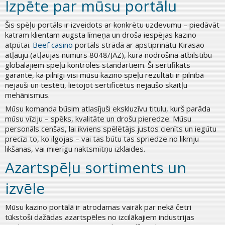
Izpēte par mūsu portālu
Šis spēļu portāls ir izveidots ar konkrētu uzdevumu – piedāvāt
katram klientam augsta līmeņa un droša iespējas kazino
atpūtai.
Beef casino
portāls strādā ar apstiprinātu Kirasao
atļauju (atļaujas numurs 8048/JAZ), kura nodrošina atbilstību
globālajiem spēļu kontroles standartiem. Šī sertifikāts
garantē, ka pilnīgi visi mūsu kazino spēļu rezultāti ir pilnībā
nejauši un testēti, lietojot sertificētus nejaušo skaitļu
mehānismus.
Mūsu komanda būsim atlasījuši ekskluzīvu titulu, kurš parāda
mūsu vīziju – spēks, kvalitāte un drošu pieredze. Mūsu
personāls cenšas, lai ikviens spēlētājs justos cienīts un iegūtu
precīzi to, ko ilgojas – vai tas būtu tas spriedze no likmju
likšanas, vai mierīgu naktsmītņu izklaides.
Azartspēļu sortiments un
izvēle
Mūsu kazino portālā ir atrodamas vairāk par nekā četri
tūkstoši dažādas azartspēles no izcilākajiem industrijas