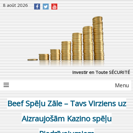
8 août 2026
Investir en Toute SÉCURITÉ
Menu
Beef Spēļu Zāle – Tavs Virziens uz
Aizraujošām Kazino spēļu