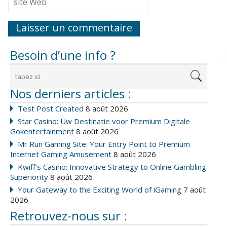
Besoin d’une info ?
Nos derniers articles :
Test Post Created
8 août 2026
Star Casino: Uw Destinatie voor Premium Digitale
Gokentertainment
8 août 2026
Mr Run Gaming Site: Your Entry Point to Premium
Internet Gaming Amusement
8 août 2026
Kwiff’s Casino: Innovative Strategy to Online Gambling
Superiority
8 août 2026
Your Gateway to the Exciting World of iGaming
7 août
2026
Retrouvez-nous sur :