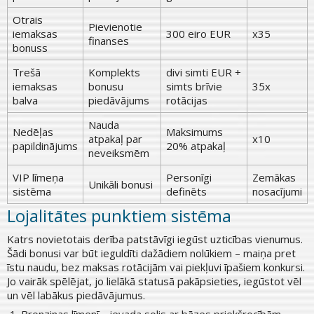
Otrais
Pievienotie
iemaksas
300 eiro EUR
x35
finanses
bonuss
Trešā
Komplekts
divi simti EUR +
iemaksas
bonusu
simts brīvie
35x
balva
piedāvājums
rotācijas
Nauda
Nedēļas
Maksimums
atpakaļ par
x10
papildinājums
20% atpakaļ
neveiksmēm
VIP līmeņa
Personīgi
Zemākas
Unikāli bonusi
sistēma
definēts
nosacījumi
Lojalitātes punktiem sistēma
Katrs novietotais derība patstāvīgi iegūst uzticības vienumus.
Šādi bonusi var būt ieguldīti dažādiem nolūkiem – maiņa pret
īstu naudu, bez maksas rotācijām vai piekļuvi īpašiem konkursi.
Jo vairāk spēlējat, jo lielākā statusā pakāpsieties, iegūstot vēl
un vēl labākus piedāvājumus.
Bronzinas līmenī – ievada solis ar bāzes priekšrocībām