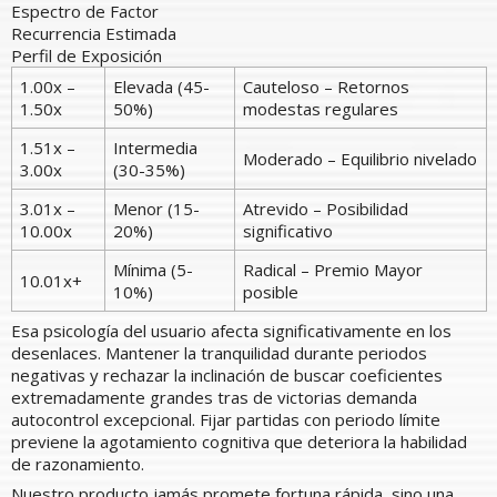
Espectro de Factor
Recurrencia Estimada
Perfil de Exposición
1.00x –
Elevada (45-
Cauteloso – Retornos
1.50x
50%)
modestas regulares
1.51x –
Intermedia
Moderado – Equilibrio nivelado
3.00x
(30-35%)
3.01x –
Menor (15-
Atrevido – Posibilidad
10.00x
20%)
significativo
Mínima (5-
Radical – Premio Mayor
10.01x+
10%)
posible
Esa psicología del usuario afecta significativamente en los
desenlaces. Mantener la tranquilidad durante periodos
negativas y rechazar la inclinación de buscar coeficientes
extremadamente grandes tras de victorias demanda
autocontrol excepcional. Fijar partidas con periodo límite
previene la agotamiento cognitiva que deteriora la habilidad
de razonamiento.
Nuestro producto jamás promete fortuna rápida, sino una