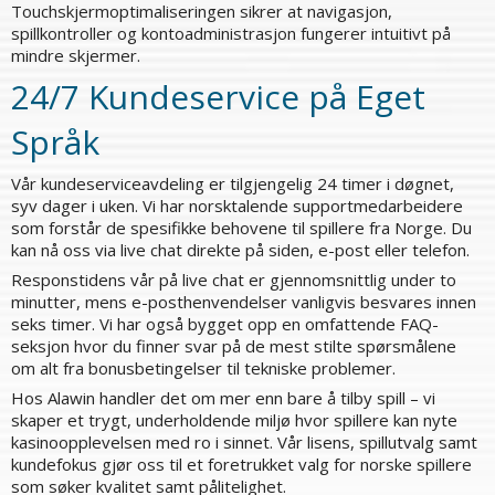
Touchskjermoptimaliseringen sikrer at navigasjon,
spillkontroller og kontoadministrasjon fungerer intuitivt på
mindre skjermer.
24/7 Kundeservice på Eget
Språk
Vår kundeserviceavdeling er tilgjengelig 24 timer i døgnet,
syv dager i uken. Vi har norsktalende supportmedarbeidere
som forstår de spesifikke behovene til spillere fra Norge. Du
kan nå oss via live chat direkte på siden, e-post eller telefon.
Responstidens vår på live chat er gjennomsnittlig under to
minutter, mens e-posthenvendelser vanligvis besvares innen
seks timer. Vi har også bygget opp en omfattende FAQ-
seksjon hvor du finner svar på de mest stilte spørsmålene
om alt fra bonusbetingelser til tekniske problemer.
Hos Alawin handler det om mer enn bare å tilby spill – vi
skaper et trygt, underholdende miljø hvor spillere kan nyte
kasinoopplevelsen med ro i sinnet. Vår lisens, spillutvalg samt
kundefokus gjør oss til et foretrukket valg for norske spillere
som søker kvalitet samt pålitelighet.